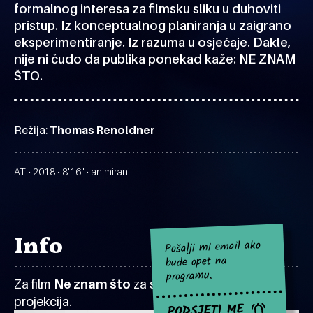
formalnog interesa za filmsku sliku u duhoviti
pristup. Iz konceptualnog planiranja u zaigrano
eksperimentiranje. Iz razuma u osjećaje. Dakle,
nije ni čudo da publika ponekad kaže: NE ZNAM
ŠTO.
Režija:
Thomas Renoldner
AT • 2018 • 8'16" • animirani
Info
Pošalji mi email ako
bude opet na
programu.
Za film
Ne znam što
za sad nema najavljenih
projekcija.
PODSJETI ME