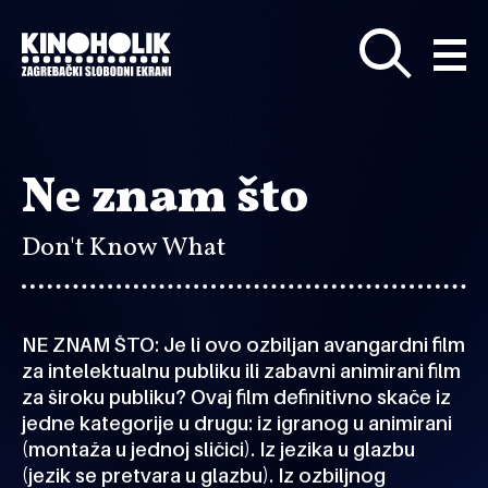
Preskoči
na
glavni
sadržaj
Ne znam što
Don't Know What
NE ZNAM ŠTO: Je li ovo ozbiljan avangardni film
za intelektualnu publiku ili zabavni animirani film
za široku publiku? Ovaj film definitivno skače iz
jedne kategorije u drugu: iz igranog u animirani
(montaža u jednoj sličici). Iz jezika u glazbu
(jezik se pretvara u glazbu). Iz ozbiljnog