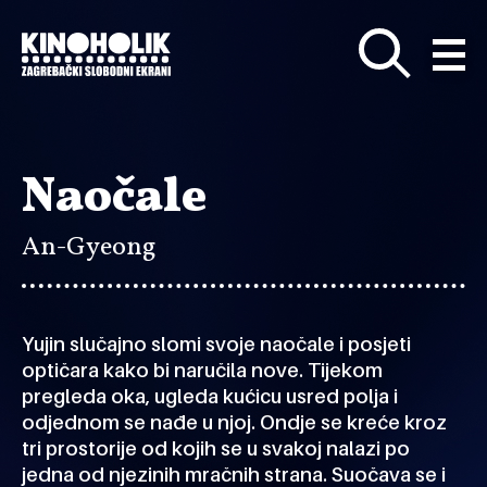
Preskoči
na
glavni
sadržaj
Naočale
An-Gyeong
Yujin slučajno slomi svoje naočale i posjeti
optičara kako bi naručila nove. Tijekom
pregleda oka, ugleda kućicu usred polja i
odjednom se nađe u njoj. Ondje se kreće kroz
tri prostorije od kojih se u svakoj nalazi po
jedna od njezinih mračnih strana. Suočava se i