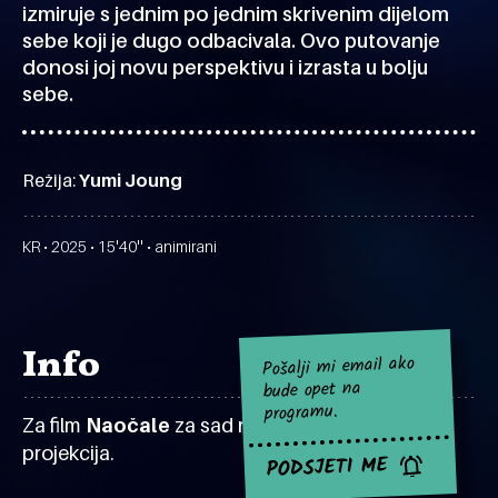
izmiruje s jednim po jednim skrivenim dijelom
sebe koji je dugo odbacivala. Ovo putovanje
donosi joj novu perspektivu i izrasta u bolju
sebe.
Režija:
Yumi Joung
KR • 2025 • 15'40'' • animirani
Info
Pošalji mi email ako
bude opet na
programu.
Za film
Naočale
za sad nema najavljenih
projekcija.
PODSJETI ME