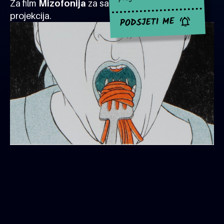
Za film
Mizofonija
za sad nema najavljenih
projekcija.
PODSJETI ME