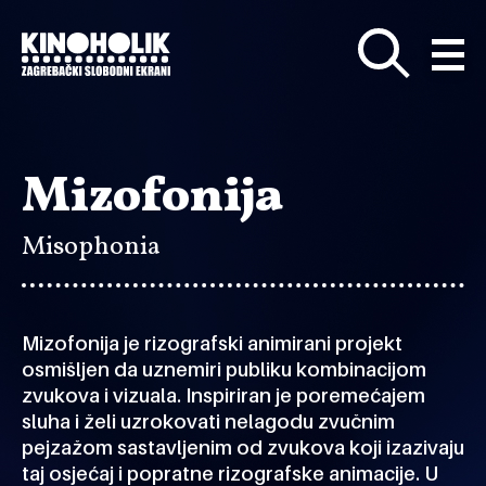
Preskoči
na
glavni
sadržaj
Mizofonija
Misophonia
Mizofonija je rizografski animirani projekt
osmišljen da uznemiri publiku kombinacijom
zvukova i vizuala. Inspiriran je poremećajem
sluha i želi uzrokovati nelagodu zvučnim
pejzažom sastavljenim od zvukova koji izazivaju
taj osjećaj i popratne rizografske animacije. U