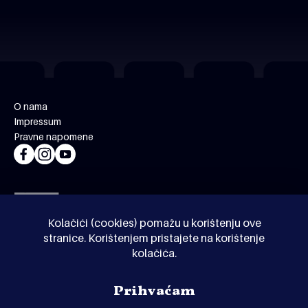
O nama
Impressum
Pravne napomene
Kolačići (cookies) pomažu u korištenju ove
stranice. Korištenjem pristajete na korištenje
kolačića.
© Kinoholik 2026. Kinoholik nije organizator programa.
Prihvaćam
Organizatori zadržavaju pravo izmjene programa.