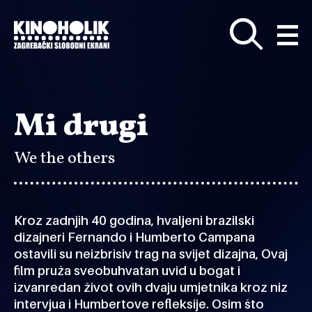
Preskoči
na
glavni
sadržaj
Mi drugi
We the others
Kroz zadnjih 40 godina, hvaljeni brazilski
dizajneri Fernando i Humberto Campana
ostavili su neizbrisiv trag na svijet dizajna, Ovaj
film pruža sveobuhvatan uvid u bogat i
izvanredan život ovih dvaju umjetnika kroz niz
intervjua i Humbertove refleksije. Osim što