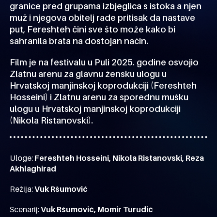
granice pred grupama izbjeglica s istoka a njen
muž i njegova obitelj rade pritisak da nastave
put, Fereshteh čini sve što može kako bi
sahranila brata na dostojan način.
Film je na festivalu u Puli 2025. godine osvojio
Zlatnu arenu za glavnu žensku ulogu u
Hrvatskoj manjinskoj koprodukciji (Fereshteh
Hosseini) i Zlatnu arenu za sporednu mušku
ulogu u Hrvatskoj manjinskoj koprodukciji
(Nikola Ristanovski).
Uloge:
Fereshteh Hosseini, Nikola Ristanovski, Reza
Akhlaghirad
Režija:
Vuk Ršumović
Scenarij:
Vuk Ršumović, Momir Turudić