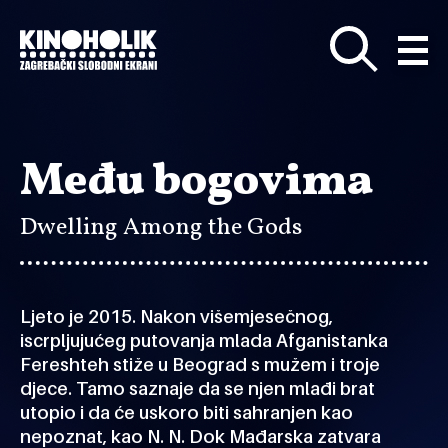
Preskoči
na
glavni
sadržaj
Među bogovima
Dwelling Among the Gods
Ljeto je 2015. Nakon višemjesečnog,
iscrpljujućeg putovanja mlada Afganistanka
Fereshteh stiže u Beograd s mužem i troje
djece. Tamo saznaje da se njen mlađi brat
utopio i da će uskoro biti sahranjen kao
nepoznat, kao N. N. Dok Mađarska zatvara