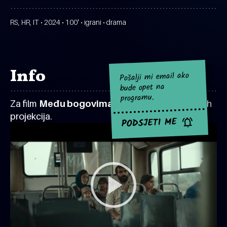
RS, HR, IT • 2024 • 100' • igrani • drama
Info
Pošalji mi email ako
bude opet na
programu.
Za film
Među bogovima
za sad nema najavljenih
projekcija.
PODSJETI ME