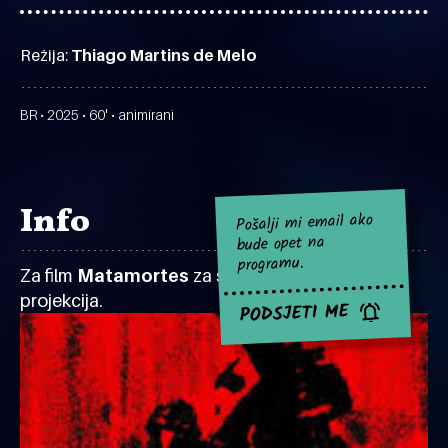
Režija:
Thiago Martins de Melo
BR • 2025 • 60' • animirani
Info
Pošalji mi email ako
bude opet na
programu.
Za film
Matamortes
za sad nema najavljenih
projekcija.
PODSJETI ME