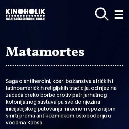
Preskoči
na
glavni
sadržaj
Matamortes
Saga o antiheroini, kćeri božanstva afričkih i
latinoameričkih religijskih tradicija, od njezina
začeća preko borbe protiv patrijarhalnog
kolonijalnog sustava pa sve do njezina
inicijacijskog putovanja mračnom spoznajom
smrti prema antikozmičkom oslobođenju u
vodama Kaosa.