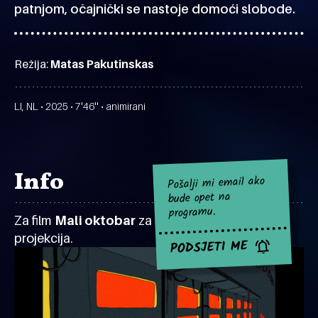
patnjom, očajnički se nastoje domoći slobode.
Režija:
Matas Pakutinskas
LI, NL • 2025 • 7'46'' • animirani
Info
Pošalji mi email ako
bude opet na
programu.
Za film
Mali oktobar
za sad nema najavljenih
projekcija.
PODSJETI ME