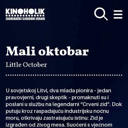
Preskoči
na
glavni
sadržaj
Mali oktobar
Little October
U sovjetskoj Litvi, dva mlada pionira – jedan
pravovjerni, drugi skeptik – promaknuti su i
poslani u službu na legendarni “Crveni zid”. Dok
putuju kroz raspadajuću industrijsku noćnu
moru, otkrivaju zastrašujuću istinu: Zid je
izgrađen od živog mesa. Suočeni s vječnom