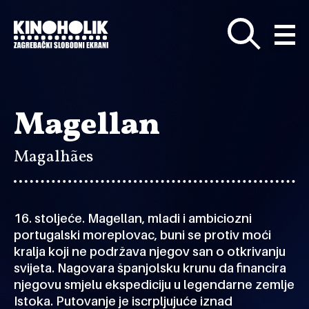
Preskoči
na
glavni
sadržaj
Magellan
Magalhães
16. stoljeće. Magellan, mladi i ambiciozni
portugalski moreplovac, buni se protiv moći
kralja koji ne podržava njegov san o otkrivanju
svijeta. Nagovara španjolsku krunu da financira
njegovu smjelu ekspediciju u legendarne zemlje
Istoka. Putovanje je iscrpljujuće iznad