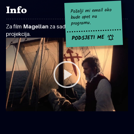
Info
Pošalji mi email ako
bude opet na
programu.
Za film
Magellan
za sad nema najavljenih
projekcija.
PODSJETI ME