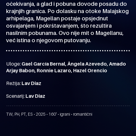
očekivanja, a glad i pobuna dovode posadu do
krajnjih granica. Po dolasku na otoke Malajskog
arhipelaga, Magellan postaje opsjednut
osvajanjem i pokrštavanjem, što rezultira
nasilnim pobunama. Ovo nije mit o Magellanu,
već istina o njegovom putovanju.
Uloge:
Gael García Bernal, Ângela Azevedo, Amado
Arjay Babon, Ronnie Lazaro, Hazel Orencio
Režija:
Lav Diaz
Scenarij:
Lav Diaz
TW, PH, PT, ES • 2025 • 160' • igrani • romantični