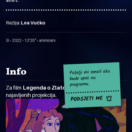
Režija:
Lea Vučko
SI • 2022 • 13'35" • animirani
Info
Pošalji mi email ako
bude opet na
programu.
Za film
Legenda o Zlatorogu
za sad nema
najavljenih projekcija.
PODSJETI ME