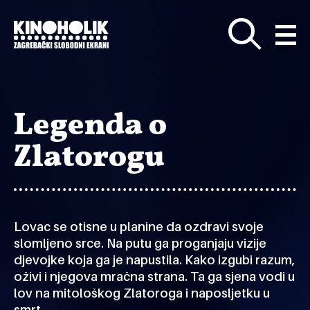
Preskoči
na
glavni
sadržaj
Legenda o
Zlatorogu
Lovac se otisne u planine da ozdravi svoje
slomljeno srce. Na putu ga proganjaju vizije
djevojke koja ga je napustila. Kako izgubi razum,
oživi i njegova mračna strana. Ta ga sjena vodi u
lov na mitološkog Zlatoroga i naposljetku u
smrt.