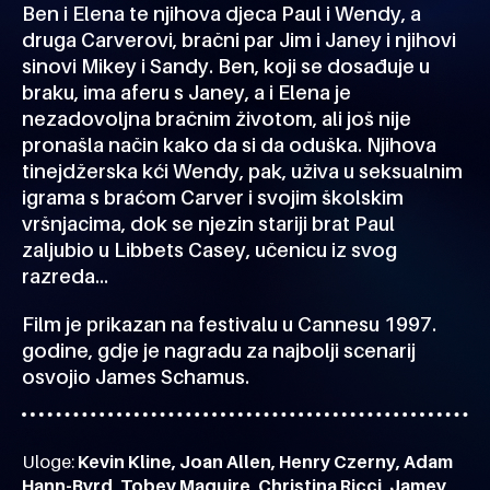
Ben i Elena te njihova djeca Paul i Wendy, a
druga Carverovi, bračni par Jim i Janey i njihovi
sinovi Mikey i Sandy. Ben, koji se dosađuje u
braku, ima aferu s Janey, a i Elena je
nezadovoljna bračnim životom, ali još nije
pronašla način kako da si da oduška. Njihova
tinejdžerska kći Wendy, pak, uživa u seksualnim
igrama s braćom Carver i svojim školskim
vršnjacima, dok se njezin stariji brat Paul
zaljubio u Libbets Casey, učenicu iz svog
razreda…
Film je prikazan na festivalu u Cannesu 1997.
godine, gdje je nagradu za najbolji scenarij
osvojio James Schamus.
Uloge:
Kevin Kline, Joan Allen, Henry Czerny, Adam
Hann-Byrd, Tobey Maguire, Christina Ricci, Jamey