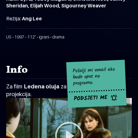
Sheridan, Elijah Wood, Sigourney Weaver
Režija:
Ang Lee
US • 1997 • 112' • igrani • drama
Info
Pošalji mi email ako
bude opet na
programu.
Za film
Ledena oluja
za sad nema najavljenih
projekcija.
PODSJETI ME