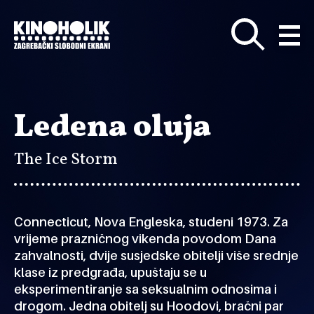
Preskoči
na
glavni
sadržaj
Ledena oluja
The Ice Storm
Connecticut, Nova Engleska, studeni 1973. Za
vrijeme prazničnog vikenda povodom Dana
zahvalnosti, dvije susjedske obitelji više srednje
klase iz predgrađa, upuštaju se u
eksperimentiranje sa seksualnim odnosima i
drogom. Jedna obitelj su Hoodovi, bračni par