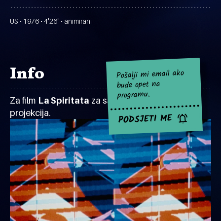
US • 1976 • 4'26" • animirani
Info
Pošalji mi email ako
bude opet na
programu.
Za film
La Spiritata
za sad nema najavljenih
projekcija.
PODSJETI ME