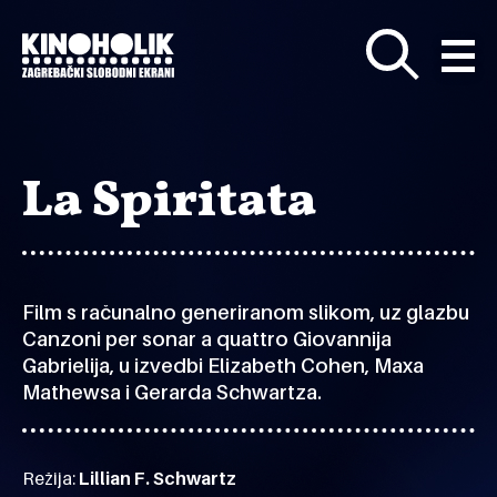
Preskoči
na
glavni
sadržaj
La Spiritata
Film s računalno generiranom slikom, uz glazbu
Canzoni per sonar a quattro Giovannija
Gabrielija, u izvedbi Elizabeth Cohen, Maxa
Mathewsa i Gerarda Schwartza.
Režija:
Lillian F. Schwartz