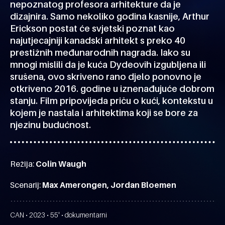
nepoznatog profesora arhitekture da je
dizajnira. Samo nekoliko godina kasnije, Arthur
Erickson postat će svjetski poznat kao
najutjecajniji kanadski arhitekt s preko 40
prestižnih međunarodnih nagrada. Iako su
mnogi mislili da je kuća Dydeovih izgubljena ili
srušena, ovo skriveno rano djelo ponovno je
otkriveno 2016. godine u iznenađujuće dobrom
stanju. Film pripovijeda priču o kući, kontekstu u
kojem je nastala i arhitektima koji se bore za
njezinu budućnost.
Režija:
Colin Waugh
Scenarij:
Max Amerongen, Jordan Bloemen
CAN • 2023 • 55' • dokumentarni