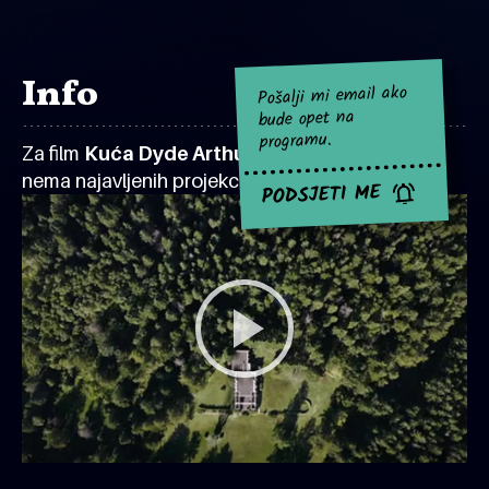
Info
Pošalji mi email ako
bude opet na
programu.
Za film
Kuća Dyde Arthura Ericksona
za sad
nema najavljenih projekcija.
PODSJETI ME