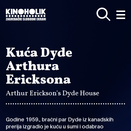
Preskoči
na
glavni
sadržaj
Kuća Dyde
Arthura
Ericksona
Arthur Erickson’s Dyde House
Godine 1959., bračni par Dyde iz kanadskih
prerija izgradio je kuću u šumi i odabrao