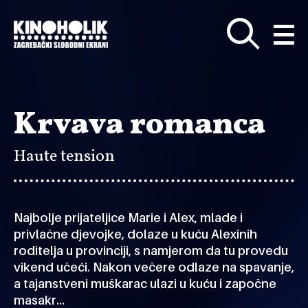
Preskoči
na
glavni
sadržaj
Krvava romanca
Haute tension
Najbolje prijateljice Marie i Alex, mlade i
privlačne djevojke, dolaze u kuću Alexinih
roditelja u provinciji, s namjerom da tu provedu
vikend učeći. Nakon večere odlaze na spavanje,
a tajanstveni muškarac ulazi u kuću i započne
masakr…