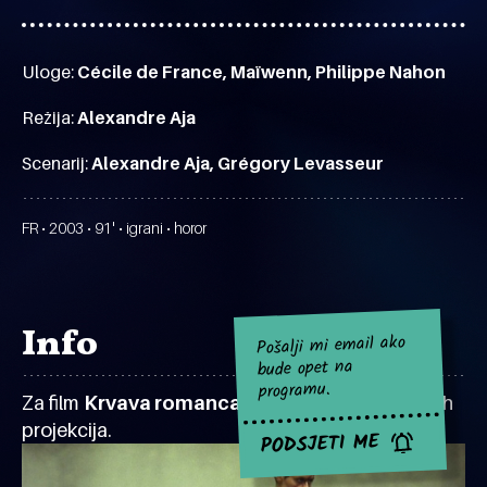
Uloge:
Cécile de France, Maïwenn, Philippe Nahon
Režija:
Alexandre Aja
Scenarij:
Alexandre Aja, Grégory Levasseur
FR • 2003 • 91' • igrani • horor
Info
Pošalji mi email ako
bude opet na
programu.
Za film
Krvava romanca
za sad nema najavljenih
projekcija.
PODSJETI ME