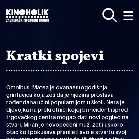
Preskoči
na
glavni
sadržaj
Kratki spojevi
Omnibus. Matea je dvanaestogodišnja
grintavica koja želi da je njezina proslava
rođendana učini popularnijom u školi. Nera je
djevojka na prekretnici kojoj bi incident ispred
trgovačkog centra mogao dati novi pogled na
stvari. Miran je novopečeni muž, zet i uskoro
otac koji pokušava prenijeti svoje stvari u svoj