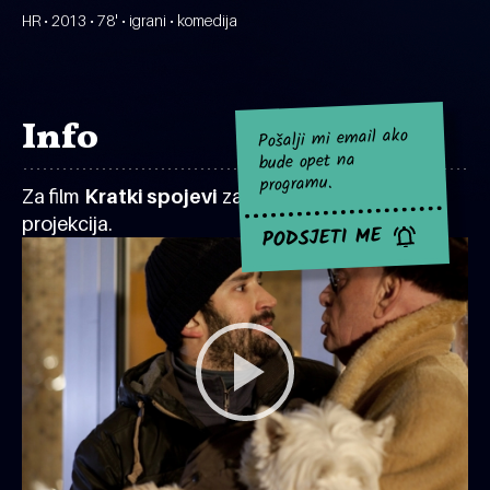
HR • 2013 • 78' • igrani • komedija
Info
Pošalji mi email ako
bude opet na
programu.
Za film
Kratki spojevi
za sad nema najavljenih
projekcija.
PODSJETI ME