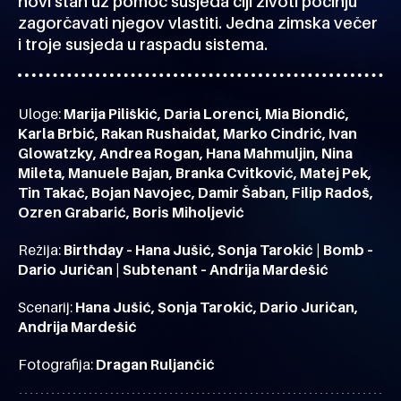
novi stan uz pomoć susjeda čiji životi počinju
zagorčavati njegov vlastiti. Jedna zimska večer
i troje susjeda u raspadu sistema.
Uloge:
Marija Piliškić, Daria Lorenci, Mia Biondić,
Karla Brbić, Rakan Rushaidat, Marko Cindrić, Ivan
Glowatzky, Andrea Rogan, Hana Mahmuljin, Nina
Mileta, Manuele Bajan, Branka Cvitković, Matej Pek,
Tin Takač, Bojan Navojec, Damir Šaban, Filip Radoš,
Ozren Grabarić, Boris Miholjević
Režija:
Birthday – Hana Jušić, Sonja Tarokić | Bomb –
Dario Juričan | Subtenant – Andrija Mardešić
Scenarij:
Hana Jušić, Sonja Tarokić, Dario Juričan,
Andrija Mardešić
Fotografija:
Dragan Ruljančić