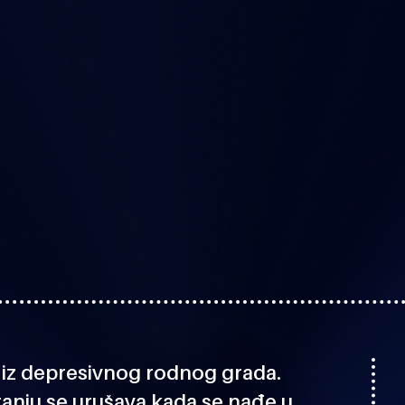
i iz depresivnog rodnog grada.
ranju se urušava kada se nađe u