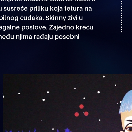
susreće priliku koja tetura na
bilnog čudaka. Skinny živi u
k legalne poslove. Zajedno kreću
 među njima rađaju posebni