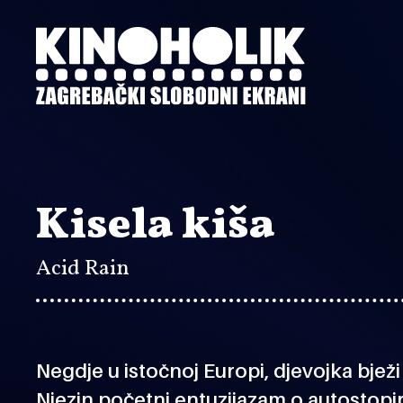
Preskoči
na
glavni
sadržaj
Kisela kiša
Acid Rain
Negdje u istočnoj Europi, djevojka bjež
Njezin početni entuzijazam o autostopi