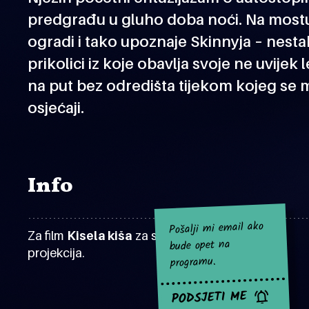
predgrađu u gluho doba noći. Na mostu 
ogradi i tako upoznaje Skinnyja – nesta
prikolici iz koje obavlja svoje ne uvije
na put bez odredišta tijekom kojeg se
osjećaji.
Info
Pošalji mi email ako
Za film
Kisela kiša
za sad nema najavljenih
bude opet na
projekcija.
programu.
PODSJETI ME