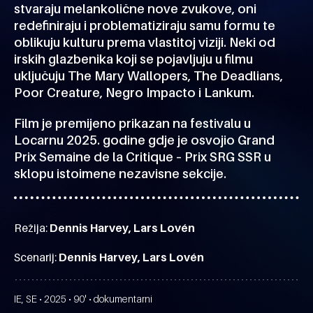
stvaraju melankolične nove zvukove, oni
redefiniraju i problematiziraju samu formu te
oblikuju kulturu prema vlastitoj viziji. Neki od
irskih glazbenika koji se pojavljuju u filmu
uključuju The Mary Wallopers, The Deadlians,
Poor Creature, Negro Impacto i Lankum.
Film je premijeno prikazan na festivalu u
Locarnu 2025. godine gdje je osvojio Grand
Prix Semaine de la Critique – Prix SRG SSR u
sklopu istoimene nezavisne sekcije.
Režija:
Dennis Harvey, Lars Lovén
Scenarij:
Dennis Harvey, Lars Lovén
IE, SE • 2025 • 90' • dokumentarni