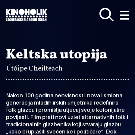
Preskoči
na
glavni
sadržaj
Keltska utopija
Útóipe Cheilteach
Nakon 100 godina neovisnosti, nova i smiona
generacija mladih irskih umjetnika redefinira
folk glazbu i promišlja utjecaj svoje kolonijalne
povijesti. Film prati novi uzlet alternativnih folk i
tradicionalnih glazbenika koji stvaraju glazbu
„kako bi uplašili svećenike i političare“. Dok