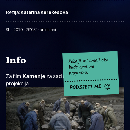
Režija:
Katarína Kerekesová
SL • 2010 • 26'03" • animirani
Info
Pošalji mi email ako
bude opet na
programu.
Za film
Kamenje
za sad nema najavljenih
projekcija.
PODSJETI ME