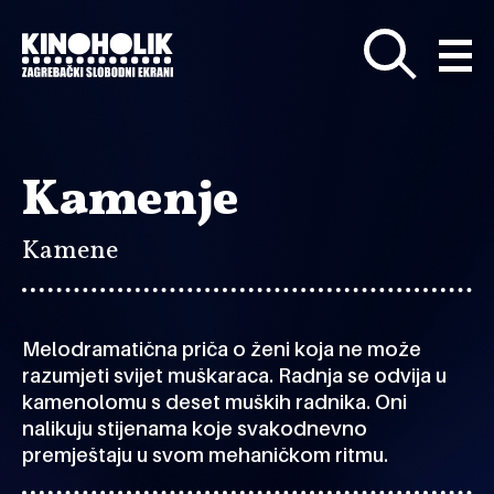
Preskoči
na
glavni
sadržaj
Kamenje
Kamene
Melodramatična priča o ženi koja ne može
razumjeti svijet muškaraca. Radnja se odvija u
kamenolomu s deset muških radnika. Oni
nalikuju stijenama koje svakodnevno
premještaju u svom mehaničkom ritmu.