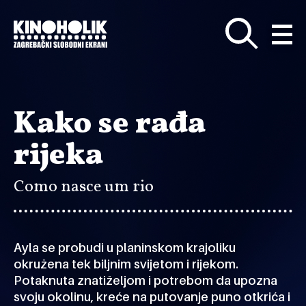
Preskoči
na
glavni
sadržaj
Kako se rađa
rijeka
Como nasce um rio
Ayla se probudi u planinskom krajoliku
okružena tek biljnim svijetom i rijekom.
Potaknuta znatiželjom i potrebom da upozna
svoju okolinu, kreće na putovanje puno otkrića i