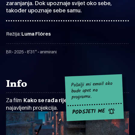
zaranjanja. Dok upoznaje svijet oko sebe,
također upoznaje sebe samu.
Režija:
Luma Flôres
BR • 2025 • 8'31'' • animirani
Info
Pošalji mi email ako
bude opet na
programu.
Za film
Kako se rađa rijeka
za sad nema
najavljenih projekcija.
PODSJETI ME