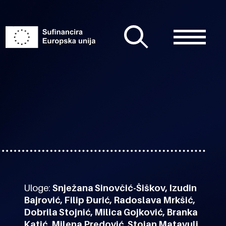
Uloge:
Snježana Sinovčić-Šiškov, Izudin
Bajrović, Filip Đurić, Radoslava Mrkšić,
Dobrila Stojnić, Milica Gojković, Branka
Katić, Milena Predović, Stojan Matavulj,