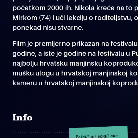
početkom 2000-ih. Nikola kreće na to 
Mirkom (74) i uči lekciju o roditeljstvu,
ponekad nisu stvarne.
Film je premijerno prikazan na festival
godine, a iste je godine na festivalu u P
najbolju hrvatsku manjinsku koprodukci
mušku ulogu u hrvatskoj manjinskoj kop
kameru u hrvatskoj manjinskoj koproduk
Info
Pošalji mi email ako