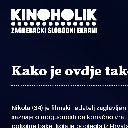
Preskoči
na
glavni
sadržaj
Kako je ovdje ta
Nikola (34) je filmski redatelj zaglavlje
saznaje o mogućnosti da konačno vrati
pokojne bake, koja je pobjegla iz Hrvatsk