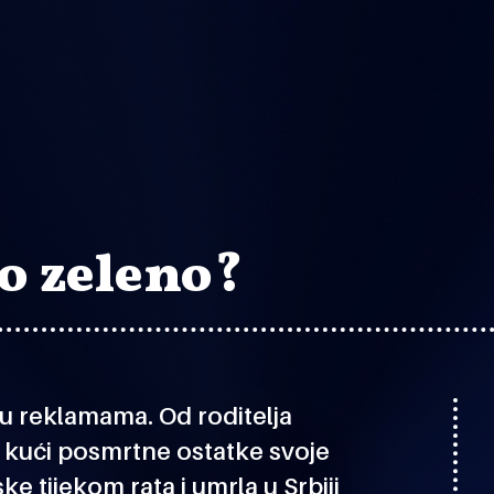
ko zeleno?
n u reklamama. Od roditelja
 kući posmrtne ostatke svoje
e tijekom rata i umrla u Srbiji