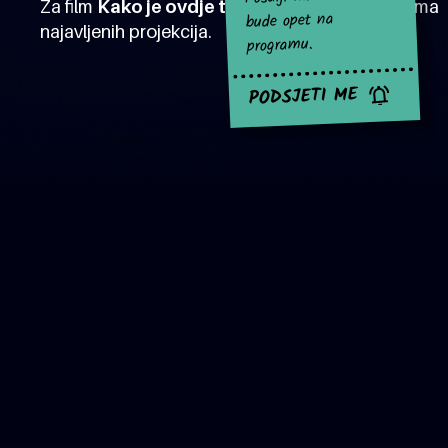
Za film
Kako je ovdje tako zeleno?
za sad nema
bude opet na
najavljenih projekcija.
programu.
PODSJETI ME