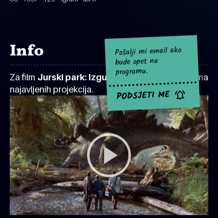
Info
Pošalji mi email ako
bude opet na
programu.
Za film
Jurski park: Izgubljeni svijet
za sad nema
najavljenih projekcija.
PODSJETI ME