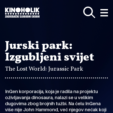
Preskoči
na
glavni
sadržaj
Jurski park:
Izgubljeni svijet
The Lost World: Jurassic Park
InGen korporacija, koja je radila na projektu
oživljavanja dinosaura, nalazi se u velikim
dugovima zbog brojnih tužbi. Na čelu InGena
više nije John Hammond, već njegov nećak koji