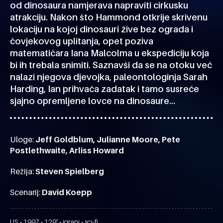
od dinosaura namjerava napraviti cirkusku
atrakciju. Nakon što Hammond otkrije skrivenu
lokaciju na kojoj dinosauri žive bez ograda i
čovjekovog uplitanja, opet poziva
matematičara Iana Malcolma u ekspediciju koja
bi ih trebala snimiti. Saznavši da se na otoku već
nalazi njegova djevojka, paleontologinja Sarah
Harding, Ian prihvaća zadatak i tamo susreće
sjajno opremljene lovce na dinosaure…
Uloge:
Jeff Goldblum, Julianne Moore, Pete
Postlethwaite, Arliss Howard
Režija:
Steven Spielberg
Scenarij:
David Koepp
US • 1997 • 129' • igrani • sci-fi