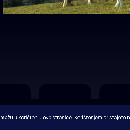
mažu u korištenju ove stranice. Korištenjem pristajete n