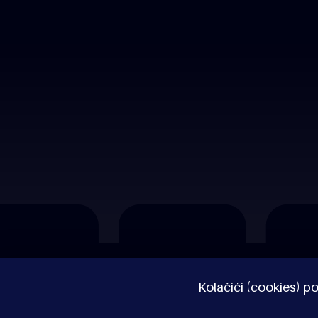
O nama
Impressum
Pravne napomene
Kolačići (cookies) po