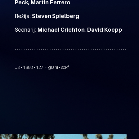
Peck, Martin Ferrero
Režija:
Steven Spielberg
Scenarij:
Michael Crichton, David Koepp
US • 1993 • 127' • igrani • sci-fi