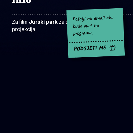
Info
Pošalji mi email ako
Za film
Jurski park
za sad nema najavljenih
bude opet na
projekcija.
programu.
PODSJETI ME