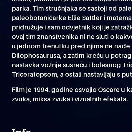
parka. Tim stručnjaka se sastoji od pal
paleobotaničarke Ellie Sattler i matema
pridružuje i sam odvjetnik koji je zatra
ovaj tim znanstvenika ni ne sluti o kak
u jednom trenutku pred njima ne nađe ž
Dilophosaurusa, a zatim kreću u potrag
nastavka vožnje susreću i bolesnog Trice
Triceratopsom, a ostali nastavljaju s 
Film je 1994. godine osvojio Oscare u 
zvuka, miksa zvuka i vizualnih efekata.