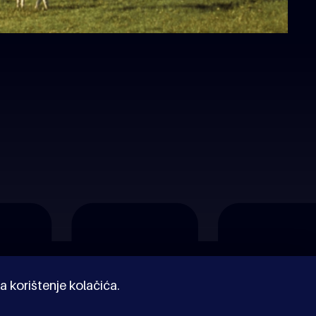
a korištenje kolačića.
© Kinoholik 2026. Kinoholik nije organizator programa.