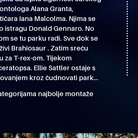
eontologa Alana Granta,
tičara Iana Malcolma. Njima se
žio istragu Donald Gennaro. No
vom se tu parku radi. Sve dok se
ivi Brahiosaur . Zatim sreću
u za T-rex-om. Tijekom
ratopsa. Ellie Sattler ostaje s
putovanjem kroz čudnovati park…
kategorijama najbolje montaže