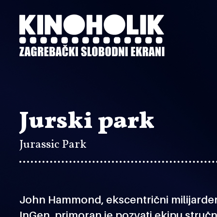
Preskoči
na
glavni
sadržaj
Jurski park
Jurassic Park
John Hammond, ekscentrični milijarder 
InGen, primoran je pozvati ekipu stručn