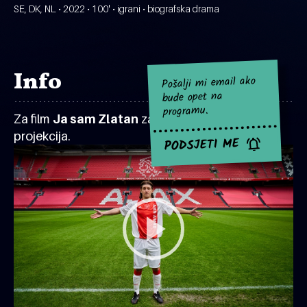
SE, DK, NL • 2022 • 100' • igrani • biografska drama
Info
Pošalji mi email ako
bude opet na
programu.
Za film
Ja sam Zlatan
za sad nema najavljenih
projekcija.
PODSJETI ME