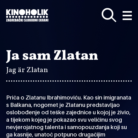
Preskoči
na
glavni
sadržaj
Ja sam Zlatan
Jag är Zlatan
Priča o Zlatanu Ibrahimoviću. Kao sin imigranata
s Balkana, nogomet je Zlatanu predstavljao
oslobođenje od teške zajednice u kojoj je živio,
a tijekom kojeg je pokazao svu veličinu svog
nevjerojatnog talenta i samopouzdanja koji su
ga kasnije, unatoč potpuno drugačijim