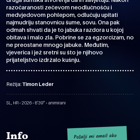
razočaranosti zečevom neodlučnošću i
medvjedovom pohlepom, odlučuju upitati
najmudriju stanovnicu šume, sovu. Ona pak
odmah shvati da je to jabuka razdora u kojoj
obitava i malo zla. Pobrine se za egzorcizam, no
ne preostane mnogo jabuke. Međutim,
vjeverica i jež sretni su što je njihovo
prijateljstvo izdržalo kušnju.
Režija:
Timon Leder
SL, HR • 2026 • 8'39'' • animirani
Info
Pošalji mi email ako