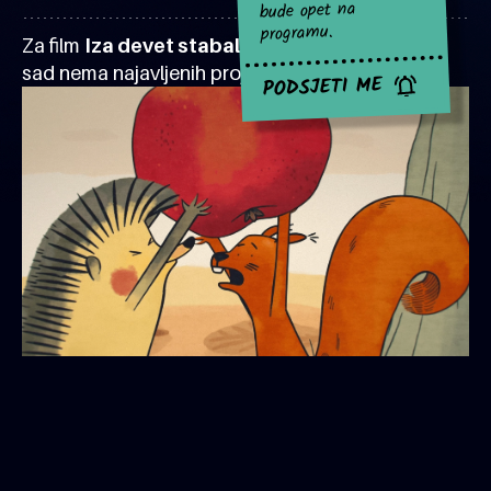
bude opet na
programu.
Za film
Iza devet stabala: Jabuka razdora
za
sad nema najavljenih projekcija.
PODSJETI ME