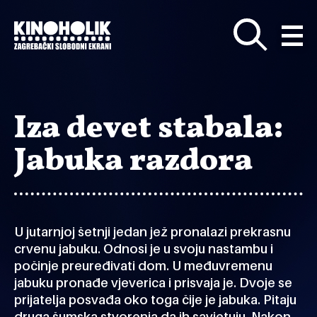
Preskoči
na
glavni
sadržaj
Iza devet stabala:
Jabuka razdora
U jutarnjoj šetnji jedan jež pronalazi prekrasnu
crvenu jabuku. Odnosi je u svoju nastambu i
počinje preuređivati dom. U međuvremenu
jabuku pronađe vjeverica i prisvaja je. Dvoje se
prijatelja posvađa oko toga čije je jabuka. Pitaju
druga šumska stvorenja da ih savjetuju. Nakon