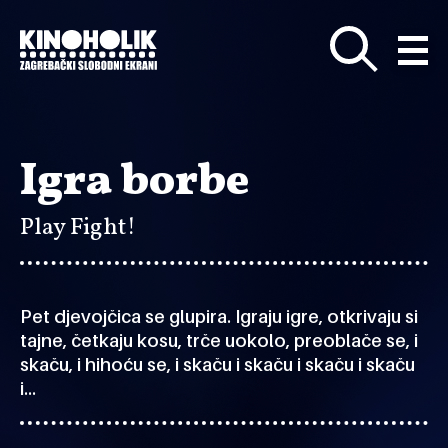
Preskoči
na
glavni
sadržaj
Igra borbe
Play Fight!
Pet djevojčica se glupira. Igraju igre, otkrivaju si
tajne, četkaju kosu, trče uokolo, preoblače se, i
skaču, i hihoću se, i skaču i skaču i skaču i skaču
i…