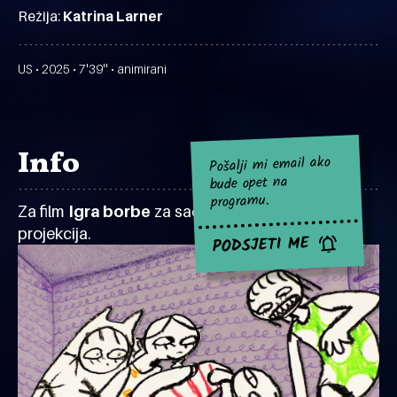
Režija:
Katrina Larner
US • 2025 • 7'39'' • animirani
Info
Pošalji mi email ako
bude opet na
programu.
Za film
Igra borbe
za sad nema najavljenih
projekcija.
PODSJETI ME