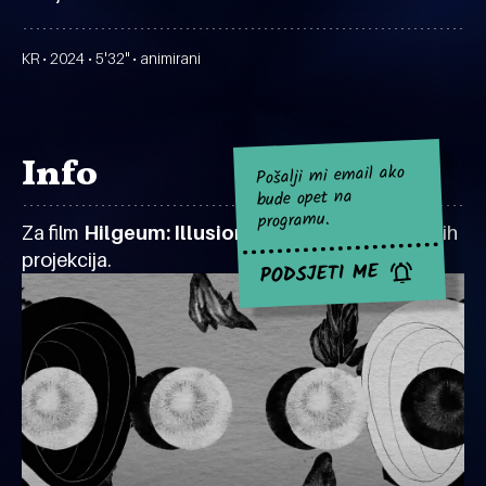
KR • 2024 • 5'32" • animirani
Info
Pošalji mi email ako
bude opet na
programu.
Za film
Hilgeum: Illusion
za sad nema najavljenih
projekcija.
PODSJETI ME