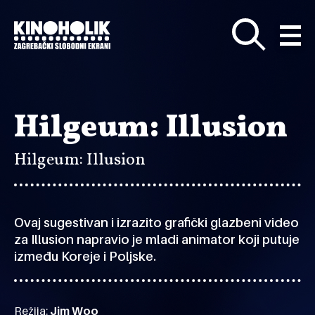
Preskoči
na
glavni
sadržaj
Hilgeum: Illusion
Hilgeum: Illusion
Ovaj sugestivan i izrazito grafički glazbeni video
za Illusion napravio je mladi animator koji putuje
između Koreje i Poljske.
Režija:
Jim Woo