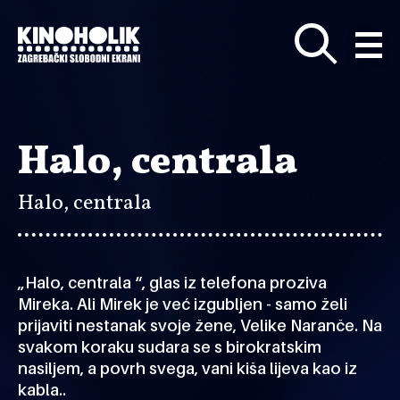
Preskoči
na
glavni
sadržaj
Halo, centrala
Halo, centrala
„Halo, centrala “, glas iz telefona proziva
Mireka. Ali Mirek je već izgubljen - samo želi
prijaviti nestanak svoje žene, Velike Naranče. Na
svakom koraku sudara se s birokratskim
nasiljem, a povrh svega, vani kiša lijeva kao iz
kabla..