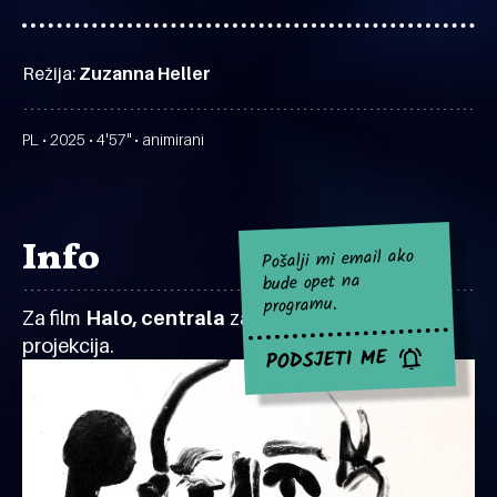
Režija:
Zuzanna Heller
PL • 2025 • 4'57" • animirani
Info
Pošalji mi email ako
bude opet na
programu.
Za film
Halo, centrala
za sad nema najavljenih
projekcija.
PODSJETI ME