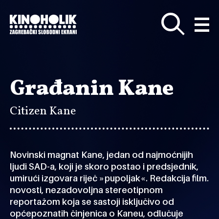
Preskoči
na
glavni
sadržaj
Građanin Kane
Citizen Kane
Novinski magnat Kane, jedan od najmoćnijih
ljudi SAD-a, koji je skoro postao i predsjednik,
umirući izgovara riječ »pupoljak«. Redakcija film.
novosti, nezadovoljna stereotipnom
reportažom koja se sastoji isključivo od
općepoznatih činjenica o Kaneu, odlučuje