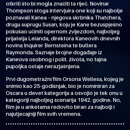
otkriti što bi mogla značiti ta riječ. Novinar
Thompson stoga intervjuira one koji su najbolje
poznavali Kanea – njegova skrbnika Thatchera,
drugu suprugu Susan, koju je Kane bezuspješno
pokušao učiniti opernom zvijezdom, najboljeg
prijatelja Lelanda, direktora Kaneovih dnevnih
novina Inquirer Bernsteina te butlera
Raymonda. Saznaje brojne događaje iz
Kaneova osobnog i polit. života, no tajna
pupoljka ostaje nerazjašnjena.
Prvi dugometražni film Orsona Wellesa, kojeg je
snimio kao 25-godišnjak, bio je nominiran za
Oscara u devet kategorija a osvojio je tek onu u
kategoriji najboljeg scenarija 1942. godine. No,
film je u anketama redovito biran za najbolji i
najutjecajniji film svih vremena.