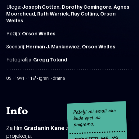
Uloge:
Joseph Cotten, Dorothy Comingore, Agnes
Moorehead, Ruth Warrick, Ray Collins, Orson
Welles
Režija:
Orson Welles
Scenarij:
Herman J. Mankiewicz, Orson Welles
Fotografija:
Gregg Toland
US • 1941 • 119' • igrani • drama
Info
Pošalji mi email ako
bude opet na
programu.
Za film
Građanin Kane
za sad nema najavljenih
projekcija.