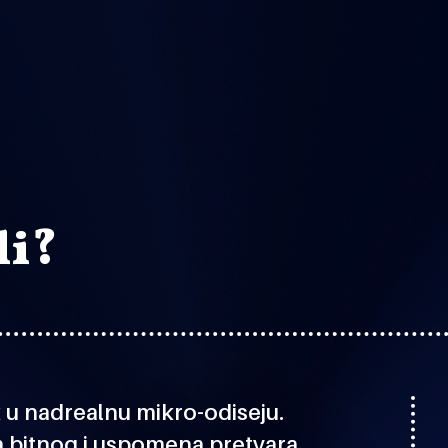
li?
 u nadrealnu mikro-odiseju.
a bitnog i uspomena pretvara