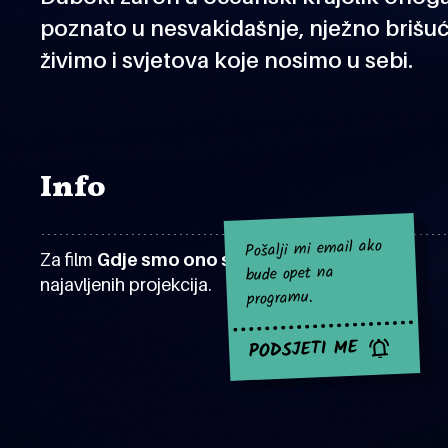
poznato u nesvakidašnje, nježno brišuć
živimo i svjetova koje nosimo u sebi.
Info
Pošalji mi email ako
Za film
Gdje smo ono stali?
za sad nema
bude opet na
najavljenih projekcija.
programu.
PODSJETI ME