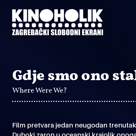
Preskoči
na
glavni
sadržaj
Gdje smo ono sta
Where Were We?
Film pretvara jedan neugodan trenutak
Duboki zaron u oceanski krajolik onog