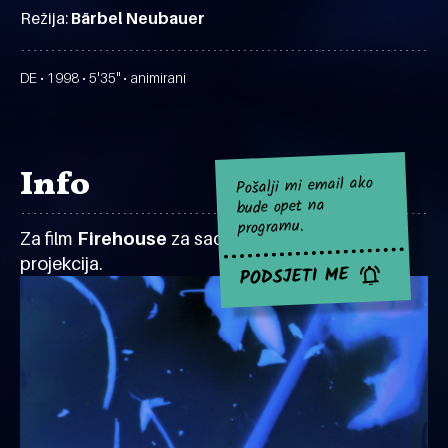
Režija:
Bärbel Neubauer
DE • 1998 • 5'35" • animirani
Info
Pošalji mi email ako
bude opet na
programu.
Za film
Firehouse
za sad nema najavljenih
projekcija.
PODSJETI ME