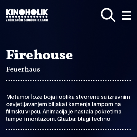
Preskoči
na
glavni
sadržaj
Firehouse
Feuerhaus
Metamorfoze boja i oblika stvorene su izravnim
osvjetljavanjem biljaka i kamenja lampom na
filmsku vrpcu. Animacija je nastala pokretima
lampe i montažom. Glazba: blagi techno.