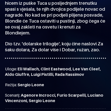
hicem iz puške Tuca u posljednjem trenutku
spasi s vješala, te njih dvojica podijele novac od
nagrade. No kad se pri podjeli plijena posvade,
Blondie će Tuca ostaviti u pustinji, zbog čega će
se ovaj zakleti na osvetu i krenuti za
Blondiejem.
Dio tzv. 'dolarske trilogije', koju čine naslovi Za
šaku dolara, Za dolar više i Dobar, ružan, zao.
Uloge:
Eli Wallach, Clint Eastwood, Lee Van Cleef,
Aldo Giuffrè, Luigi Pistilli, Rada Rassimov
Režija:
Sergio Leone
Scenarij:
Agenore Incrocci, Furio Scarpelli, Luciano
Vincenzoni, Sergio Leone