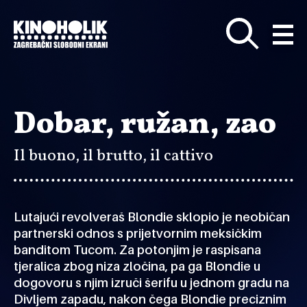
Preskoči
na
glavni
sadržaj
Dobar, ružan, zao
Il buono, il brutto, il cattivo
Lutajući revolveraš Blondie sklopio je neobičan
partnerski odnos s prijetvornim meksičkim
banditom Tucom. Za potonjim je raspisana
tjeralica zbog niza zločina, pa ga Blondie u
dogovoru s njim izruči šerifu u jednom gradu na
Divljem zapadu, nakon čega Blondie preciznim