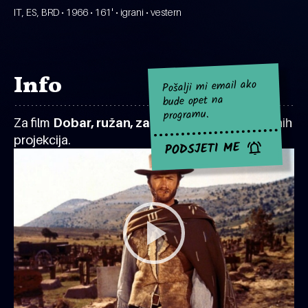
IT, ES, BRD • 1966 • 161' • igrani • vestern
Info
Pošalji mi email ako
bude opet na
programu.
Za film
Dobar, ružan, zao
za sad nema najavljenih
projekcija.
PODSJETI ME