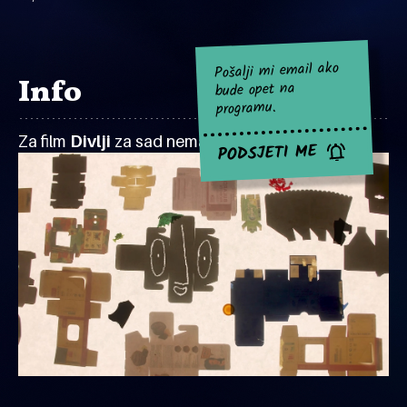
Pošalji mi email ako
Info
bude opet na
programu.
Za film
Divlji
za sad nema najavljenih projekcija.
PODSJETI ME