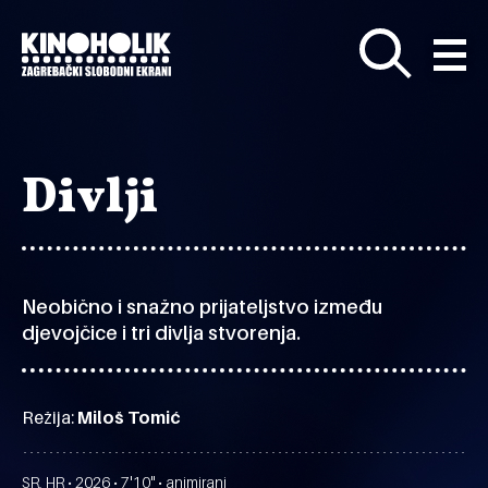
Preskoči
na
glavni
sadržaj
Divlji
Neobično i snažno prijateljstvo između
djevojčice i tri divlja stvorenja.
Režija:
Miloš Tomić
SR, HR • 2026 • 7'10" • animirani