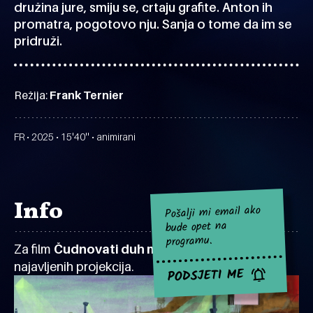
družina jure, smiju se, crtaju grafite. Anton ih
promatra, pogotovo nju. Sanja o tome da im se
pridruži.
Režija:
Frank Ternier
FR • 2025 • 15'40'' • animirani
Info
Pošalji mi email ako
bude opet na
programu.
Za film
Čudnovati duh mladosti
za sad nema
najavljenih projekcija.
PODSJETI ME