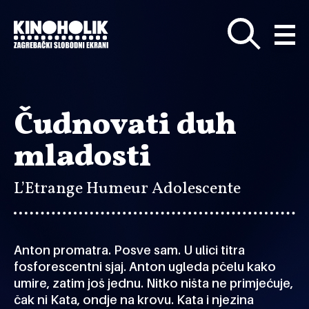
Preskoči
na
glavni
sadržaj
Čudnovati duh
mladosti
L’Etrange Humeur Adolescente
Anton promatra. Posve sam. U ulici titra
fosforescentni sjaj. Anton ugleda pčelu kako
umire, zatim još jednu. Nitko ništa ne primjećuje,
čak ni Kata, ondje na krovu. Kata i njezina