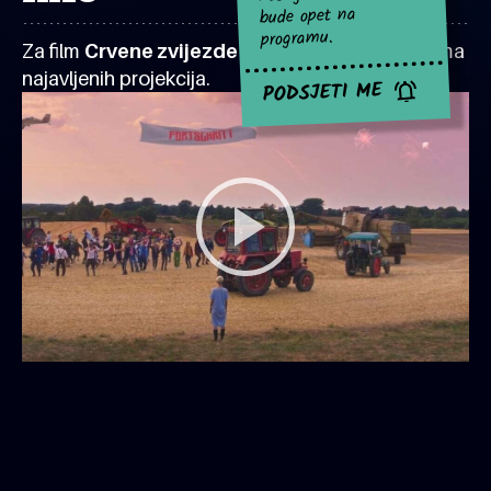
bude opet na
programu.
Za film
Crvene zvijezde iznad polja
za sad nema
najavljenih projekcija.
PODSJETI ME