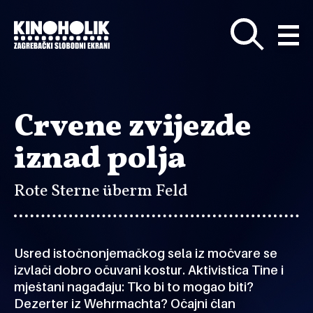
Preskoči
na
glavni
sadržaj
Crvene zvijezde
iznad polja
Rote Sterne überm Feld
Usred istočnonjemačkog sela iz močvare se
izvlači dobro očuvani kostur. Aktivistica Tine i
mještani nagađaju: Tko bi to mogao biti?
Dezerter iz Wehrmachta? Očajni član