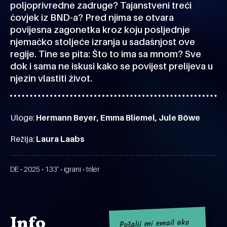
poljoprivredne zadruge? Tajanstveni treći
čovjek iz BND-a? Pred njima se otvara
povijesna zagonetka kroz koju posljednje
njemačko stoljeće izranja u sadašnjost ove
regije. Tine se pita: Što to ima sa mnom? Sve
dok i sama ne iskusi kako se povijest prelijeva u
njezin vlastiti život.
Uloge:
Hermann Beyer, Emma Bliemel, Jule Böwe
Režija:
Laura Laabs
DE • 2025 • 133' • igrani • triler
Info
Pošalji mi email ako