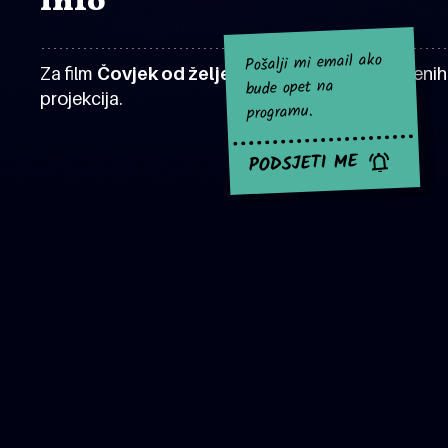
Info
Pošalji mi email ako
Za film
Čovjek od željeza
za sad nema najavljenih
bude opet na
projekcija.
programu.
PODSJETI ME