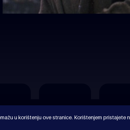
mažu u korištenju ove stranice. Korištenjem pristajete n