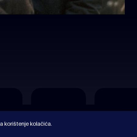
a korištenje kolačića.
© Kinoholik 2026. Kinoholik nije organizator programa.