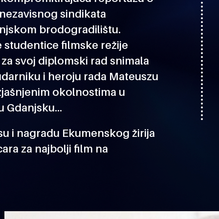
nezavisnog sindikata
anjskom brodogradilištu.
studentice filmske režije
 za svoj diplomski rad snimala
darniku i heroju rada Mateuszu
azjašnjenim okolnostima u
 u Gdanjsku…
esu i nagradu Ekumenskog žirija
ara za najbolji film na