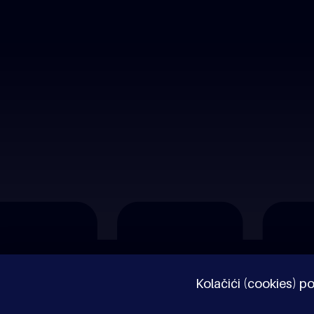
O nama
Impressum
Pravne napomene
Kolačići (cookies) po