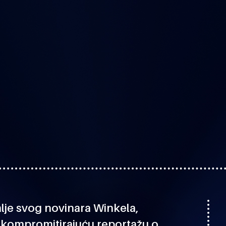
alje svog novinara Winkela,
i kompromitirajuću reportažu o