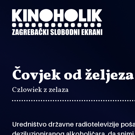
Preskoči
na
glavni
sadržaj
Čovjek od željeza
Czlowiek z zelaza
Uredništvo državne radiotelevizije poš
deziluzioniranog alkoholičara, da snim