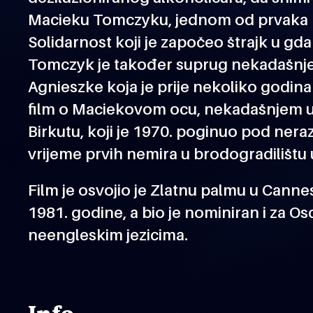
Macieku Tomczyku, jednom od prvaka 
Solidarnost koji je započeo štrajk u gd
Tomczyk je također suprug nekadašnje 
Agnieszke koja je prije nekoliko godina
film o Maciekovom ocu, nekadašnjem u
Birkutu, koji je 1970. poginuo pod ner
vrijeme prvih nemira u brodogradilištu
Film je osvojio je Zlatnu palmu u Cann
1981. godine, a bio je nominiran i za Osc
neengleskim jezicima.