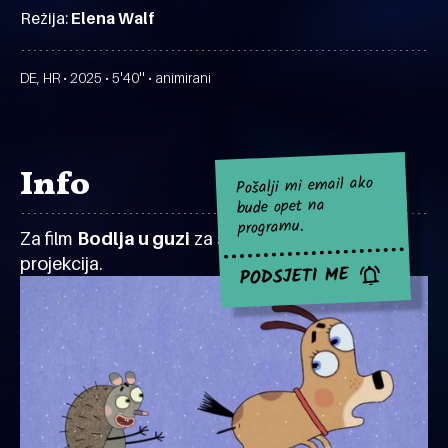
Režija:
Elena Walf
DE, HR • 2025 • 5'40'' • animirani
Info
Pošalji mi email ako
bude opet na
programu.
Za film
Bodlja u guzi
za sad nema najavljenih
projekcija.
PODSJETI ME