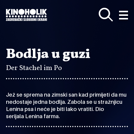
Preskoči
na
glavni
sadržaj
Bodlja u guzi
Der Stachel im Po
Jež se sprema na zimski san kad primijeti da mu
nedostaje jedna bodlja. Zabola se u stražnjicu
Lenina psa i neće je biti lako vratiti. Dio
serijala
Lenina farma
.