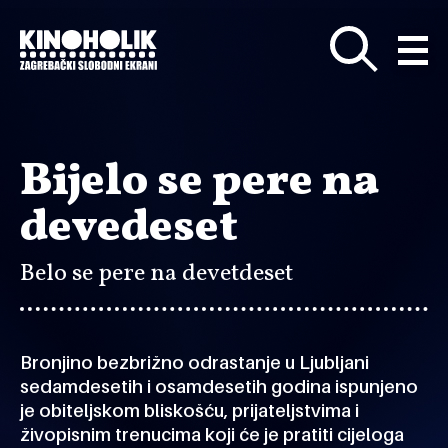
Preskoči
na
glavni
sadržaj
Bijelo se pere na
devedeset
Belo se pere na devetdeset
Bronjino bezbrižno odrastanje u Ljubljani
sedamdesetih i osamdesetih godina ispunjeno
je obiteljskom bliskošću, prijateljstvima i
živopisnim trenucima koji će je pratiti cijeloga