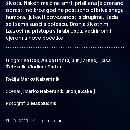
života. Nakon majčine smrti prisiljena je prerano
odrasti, no kroz godine postupno otkriva snagu
humora, ljubavi i povezanosti s drugima. Kada
se i sama suoči s bolešću, Bronja životnim
izazovima pristupa s hrabrošću, vedrinom i
vjerom u nove početke.
Uloge:
Lea Cok, Anica Dobra, Jurij Zrnec, Tjaša
Železnik, Vladimir Tintor
Režija:
Marko Naberšnik
Scenarij:
Marko Naberšnik, Bronja Žakelj
Fotografija:
Max Sušnik
SI, HR • 2025 • 144' • igrani • drama