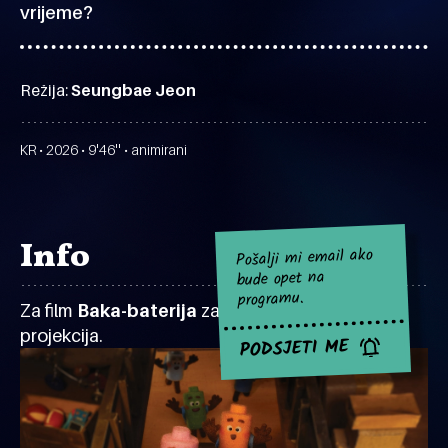
vrijeme?
Režija:
Seungbae Jeon
KR • 2026 • 9'46'' • animirani
Info
Pošalji mi email ako
bude opet na
programu.
Za film
Baka-baterija
za sad nema najavljenih
projekcija.
PODSJETI ME