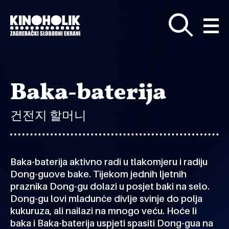
Preskoči
na
glavni
sadržaj
Baka-baterija
건전지 할머니
Baka-baterija aktivno radi u tlakomjeru i radiju
Dong-guove bake. Tijekom jednih ljetnih
praznika Dong-gu dolazi u posjet baki na selo.
Dong-gu lovi mladunče divlje svinje do polja
kukuruza, ali nailazi na mnogo veću. Hoće li
baka i Baka-baterija uspjeti spasiti Dong-gua na