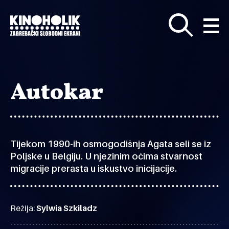
Preskoči
na
glavni
sadržaj
Autokar
Tijekom 1990-ih osmogodišnja Agata seli se iz
Poljske u Belgiju. U njezinim očima stvarnost
migracije prerasta u iskustvo inicijacije.
Režija:
Sylwia Szkiladz