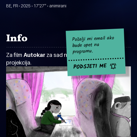
BE, FR • 2025 • 17'27'' • animirani
Info
Pošalji mi email ako
bude opet na
programu.
Za film
Autokar
za sad nema najavljenih
projekcija.
PODSJETI ME