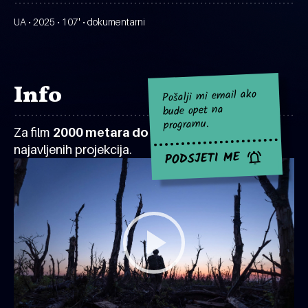
UA • 2025 • 107' • dokumentarni
Info
Pošalji mi email ako
bude opet na
programu.
Za film
2000 metara do Andriivke
za sad nema
najavljenih projekcija.
PODSJETI ME