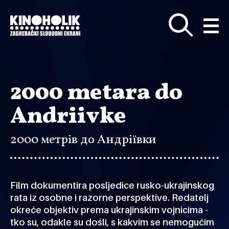
Preskoči
na
glavni
sadržaj
2000 metara do
Andriivke
2000 метрів до Андріївки
Film dokumentira posljedice rusko-ukrajinskog
rata iz osobne i razorne perspektive. Redatelj
okreće objektiv prema ukrajinskim vojnicima -
tko su, odakle su došli, s kakvim se nemogućim