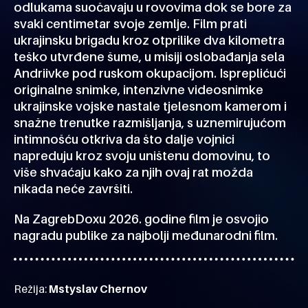
odlukama suočavaju u rovovima dok se bore za
svaki centimetar svoje zemlje. Film prati
ukrajinsku brigadu kroz otprilike dva kilometra
teško utvrđene šume, u misiji oslobađanja sela
Andriivke pod ruskom okupacijom. Ispreplićući
originalne snimke, intenzivne videosnimke
ukrajinske vojske nastale tjelesnom kamerom i
snažne trenutke razmišljanja, s uznemirujućom
intimnošću otkriva da što dalje vojnici
napreduju kroz svoju uništenu domovinu, to
više shvaćaju kako za njih ovaj rat možda
nikada neće završiti.
Na ZagrebDoxu 2026. godine film je osvojio
nagradu publike za najbolji međunarodni film.
Režija:
Mstyslav Chernov