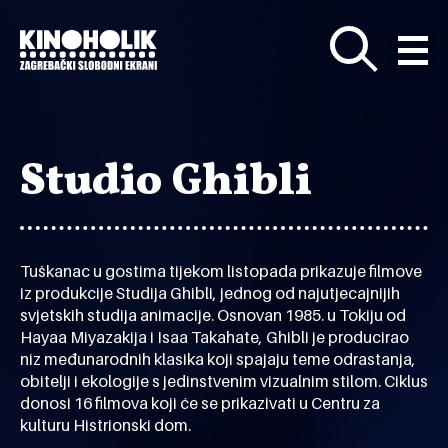
Preskoči
na
glavni
sadržaj
Studio Ghibli
Tuškanac u gostima tijekom listopada prikazuje filmove
iz produkcije Studija Ghibli, jednog od najutjecajnijih
svjetskih studija animacije. Osnovan 1985. u Tokiju od
Hayaa Miyazakija i Isaa Takahate, Ghibli je producirao
niz međunarodnih klasika koji spajaju teme odrastanja,
obitelji i ekologije s jedinstvenim vizualnim stilom. Ciklus
donosi 16 filmova koji će se prikazivati u Centru za
kulturu Histrionski dom.