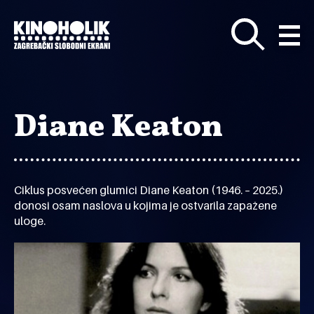
Preskoči
na
glavni
sadržaj
Diane Keaton
Ciklus posvećen glumici Diane Keaton (1946. – 2025.)
donosi osam naslova u kojima je ostvarila zapažene
uloge.