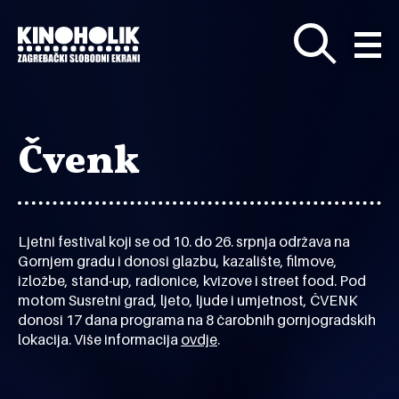
Preskoči
na
glavni
sadržaj
Čvenk
Ljetni festival koji se od 10. do 26. srpnja održava na
Gornjem gradu i donosi glazbu, kazalište, filmove,
izložbe, stand-up, radionice, kvizove i street food. Pod
motom Susretni grad, ljeto, ljude i umjetnost, ČVENK
donosi 17 dana programa na 8 čarobnih gornjogradskih
lokacija. Više informacija
ovdje
.