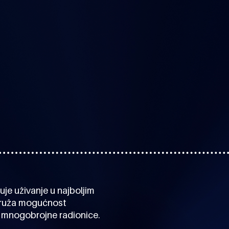
je uživanje u najboljim
e pruža mogućnost
oz mnogobrojne radionice.