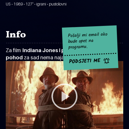
US • 1989 • 127' • igrani • pustolovni
Info
Pošalji mi email ako
bude opet na
programu.
Za film
Indiana Jones i posljednji križarski
pohod
za sad nema najavljenih projekcija.
PODSJETI ME