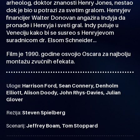
arheolog, doktor znanosti Henry Jones, nestao
dok je bio u potrazi za svetim gralom. Henryjev
financijer Walter Donovan angažira Indyja da
pronađe i Henryja i sveti gral. Indy putuje u
Veneciju kako bi se susreo s Henryjevom
suradnicom dr. Elsom Schneider…
Film je 1990. godine osvojio Oscara za najbolju
montažu zvučnih efekata.
Uloge:
Harrison Ford, Sean Connery, Denholm
Elliott, Alison Doody, John Rhys-Davies, Julian
Glover
Režija:
Steven Spielberg
Scenarij:
Jeffrey Boam, Tom Stoppard