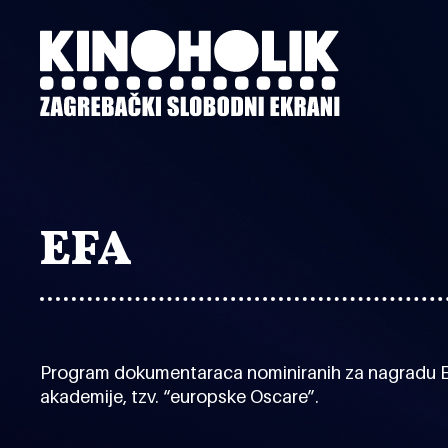
Preskoči
na
glavni
sadržaj
EFA
Program dokumentaraca nominiranih za nagradu E
akademije, tzv. “europske Oscare”.